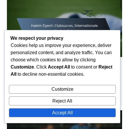
We respect your privacy
Cookies help us improve your experience, deliver
personalized content, and analyze traffic. You can
choose which cookies to allow by clicking
Customize
. Click
Accept All
to consent or
Reject
Carrière Hoogtepunten
All
to decline non-essential cookies.
Hakim Ziyech: Clubsucces,
Internationale mijlpalen, Prijzen
Customize
Amir El-Mansouri
04/03/2026
0
Reject All
Accept All