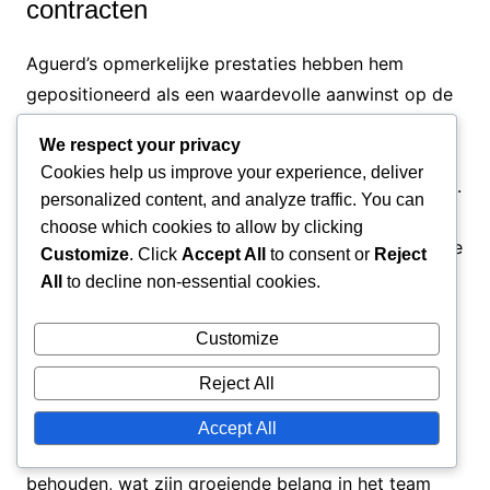
contracten
Aguerd’s opmerkelijke prestaties hebben hem
gepositioneerd als een waardevolle aanwinst op de
transfermarkt. Zijn marktwaarde wordt verwacht te
We respect your privacy
stijgen, waardoor hij een aantrekkelijke doelwit
Cookies help us improve your experience, deliver
wordt voor clubs die hun selecties willen versterken.
personalized content, and analyze traffic. You can
Als gevolg hiervan kan hij hogere transferbedragen
choose which cookies to allow by clicking
eisen, wat zowel hem als zijn huidige club ten goede
Customize
. Click
Accept All
to consent or
Reject
komt.
All
to decline non-essential cookies.
In contractonderhandelingen bieden Aguerd’s
Customize
prestaties hem de mogelijkheid om betere
Reject All
voorwaarden te bedingen. Clubs zijn misschien
bereid om langere contracten met verbeterde
Accept All
salarissen aan te bieden om zijn diensten te
behouden, wat zijn groeiende belang in het team