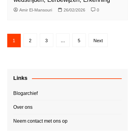
Amir El-Mansouri
26/02/2026
0
Posts
1
2
3
…
5
Next
pagination
Links
Blogarchief
Over ons
Neem contact met ons op