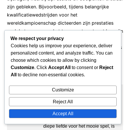
zijn gebleken. Bijvoorbeeld, tijdens belangrijke
kwalificatiewedstrijden voor het
wereldkampioenschap dicteerden zijn prestaties
vaak het succes van het team, wat aantoont hoe zijn
We respect your privacy
individuele vaardigheden zich vertalen naar
Cookies help us improve your experience, deliver
collectieve prestaties. Over het algemeen is Ziyech’s
personalized content, and analyze traffic. You can
tactische rol integraal voor de strategie van het
choose which cookies to allow by clicking
nationale team, waardoor hij een speler is om in
Customize
. Click
Accept All
to consent or
Reject
internationale competities in de gaten te houden.
All
to decline non-essential cookies.
Customize
Amir El-Mansouri
Reject All
Amir is een gepassioneerde
sportjournalist en voetbalfanaat uit
Accept All
Casablanca, Marokko. Met een
diepe liefde voor het mooie spel, is