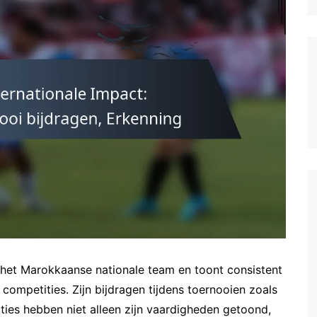
German (DE)
Spanish (ES)
Czech (CZ)
German (AT)
French (FR)
English (GB)
German (CH)
Japanese (JP)
Dutch (NL)
Polish (PL)
English (NZ)
Hungarian (HU)
r het Marokkaanse nationale team en toont consistent
Finnish (FI)
 competities. Zijn bijdragen tijdens toernooien zoals
ies hebben niet alleen zijn vaardigheden getoond,
Dutch (BE)