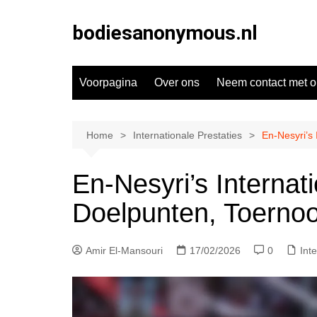
Skip
to
bodiesanonymous.nl
content
Voorpagina
Over ons
Neem contact met o
Home
Internationale Prestaties
En-Nesyri’s 
En-Nesyri’s Internat
Doelpunten, Toernoo
Amir El-Mansouri
17/02/2026
0
Int