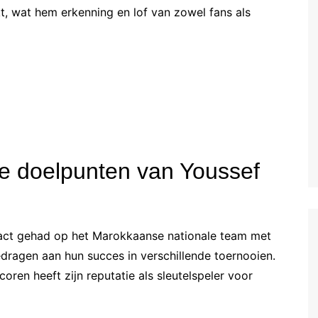
kt, wat hem erkenning en lof van zowel fans als
Estonian (EE)
Swedish (SE)
ale doelpunten van Youssef
pact gehad op het Marokkaanse nationale team met
gedragen aan hun succes in verschillende toernooien.
oren heeft zijn reputatie als sleutelspeler voor