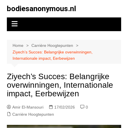
Skip
bodiesanonymous.nl
to
content
Home
Carrière Hoogtepunten
Ziyech’s Succes: Belangrijke overwinningen,
Internationale impact, Eerbewijzen
Ziyech’s Succes: Belangrijke
overwinningen, Internationale
impact, Eerbewijzen
Amir El-Mansouri
17/02/2026
0
Carrière Hoogtepunten