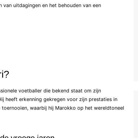
n van uitdagingen en het behouden van een
Estonian (EE)
Swedish (SE)
i?
ionele voetballer die bekend staat om zijn
j heeft erkenning gekregen voor zijn prestaties in
e toernooien, waarbij hij Marokko op het wereldtoneel
 de vroege jaren