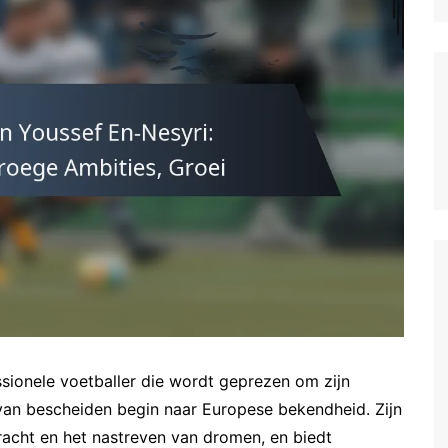
German (DE)
Spanish (ES)
Czech (CZ)
German (AT)
French (FR)
English (GB)
German (CH)
Japanese (JP)
Dutch (NL)
Polish (PL)
English (NZ)
Hungarian (HU)
sionele voetballer die wordt geprezen om zijn
Finnish (FI)
van bescheiden begin naar Europese bekendheid. Zijn
kracht en het nastreven van dromen, en biedt
Dutch (BE)