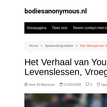
Skip
to
bodiesanonymous.nl
content
Voorpagina
Over ons
Neem contact met o
Home
Spelersbiografieën
Het Verhaal van Y
Het Verhaal van You
Levenslessen, Vroeg
Amir El-Mansouri
17/02/2026
0
Spe