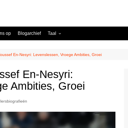
ns op
Blogarchief
Taal
English (US)
Danish (DK)
oussef En-Nesyri: Levenslessen, Vroege Ambities, Groei
Norwegian (NO)
ssef En-Nesyri:
Greek (GR)
e Ambities, Groei
Portuguese (PT)
Spanish (MX)
lersbiografieën
Romanian (RO)
English (CA)
Italian (IT)