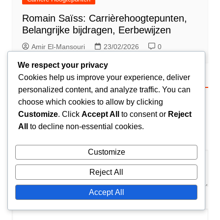
Romain Saïss: Carrièrehoogtepunten,
Belangrijke bijdragen, Eerbewijzen
Amir El-Mansouri
23/02/2026
0
We respect your privacy
Cookies help us improve your experience, deliver
Leave a Reply
personalized content, and analyze traffic. You can
choose which cookies to allow by clicking
Your email address will not be published.
Required
Customize
. Click
Accept All
to consent or
Reject
fields are marked
*
All
to decline non-essential cookies.
Comment
*
Customize
Reject All
Accept All
Name
*