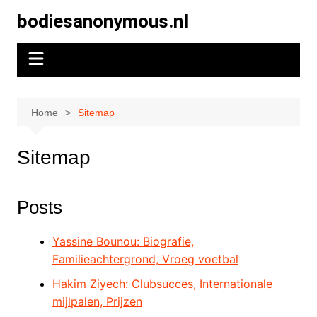
Skip
bodiesanonymous.nl
to
content
Home
Sitemap
Sitemap
Posts
Yassine Bounou: Biografie,
Familieachtergrond, Vroeg voetbal
Hakim Ziyech: Clubsucces, Internationale
mijlpalen, Prijzen