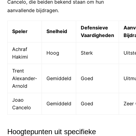
Cancelo, die beiden bekend staan om hun
aanvallende bijdragen.
Defensieve
Aanv
Speler
Snelheid
Vaardigheden
Bijd
Achraf
Hoog
Sterk
Uitst
Hakimi
Trent
Alexander-
Gemiddeld
Goed
Uitm
Arnold
Joao
Gemiddeld
Goed
Zeer
Cancelo
Hoogtepunten uit specifieke