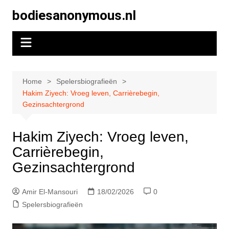
Skip
bodiesanonymous.nl
to
content
Home
Spelersbiografieën
Hakim Ziyech: Vroeg leven, Carrièrebegin,
Gezinsachtergrond
Hakim Ziyech: Vroeg leven,
Carrièrebegin,
Gezinsachtergrond
Amir El-Mansouri
18/02/2026
0
Spelersbiografieën