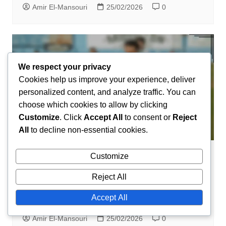
Amir El-Mansouri
25/02/2026
0
We respect your privacy
Cookies help us improve your experience, deliver
personalized content, and analyze traffic. You can
choose which cookies to allow by clicking
Customize
. Click
Accept All
to consent or
Reject
All
to decline non-essential cookies.
Customize
Spelersbiografieën
Munir El Haddadi: Persoonlijke
Reject All
geschiedenis, Familieondersteuning,
Accept All
Jeugdcarrière
Amir El-Mansouri
25/02/2026
0