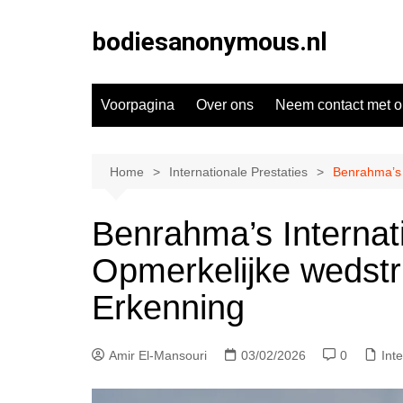
Skip
to
bodiesanonymous.nl
content
Voorpagina
Over ons
Neem contact met o
Home
Internationale Prestaties
Benrahma’s I
Benrahma’s Internati
Opmerkelijke wedstri
Erkenning
Amir El-Mansouri
03/02/2026
0
Int