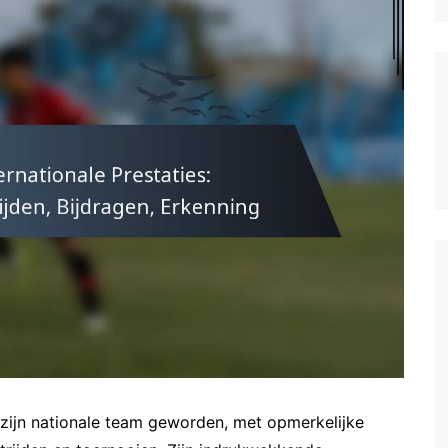
German (DE)
Spanish (ES)
Czech (CZ)
German (AT)
French (FR)
English (GB)
German (CH)
Japanese (JP)
Dutch (NL)
Polish (PL)
English (NZ)
Hungarian (HU)
Finnish (FI)
 zijn nationale team geworden, met opmerkelijke
Dutch (BE)