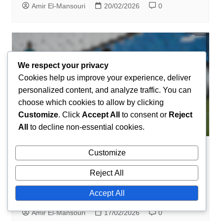
Amir El-Mansouri
20/02/2026
0
We respect your privacy
Cookies help us improve your experience, deliver
personalized content, and analyze traffic. You can
choose which cookies to allow by clicking
Customize
. Click
Accept All
to consent or
Reject
All
to decline non-essential cookies.
Customize
Internationale Prestaties
Youssef En-Nesyri: Internationale
Reject All
doelpunten, Toernooi hoogtepunten,
Accept All
Bijdragen
Amir El-Mansouri
17/02/2026
0